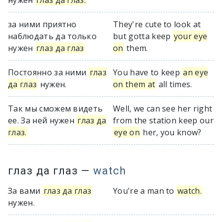
нужен
глаз да глаз.
за ними приятно
They're cute to look at
наблюдать да только
but gotta keep
your eye
нужен
глаз да глаз
on
them.
Постоянно за ними
глаз
You have to keep
an eye
да глаз
нужен.
on them at
all times.
Так мы сможем видеть
Well, we can see her right
ее. За ней нужен
глаз да
from the station keep our
глаз.
eye on
her, you know?
глаз да глаз
—
watch
За вами
глаз да глаз
You're a man to
watch.
нужен.