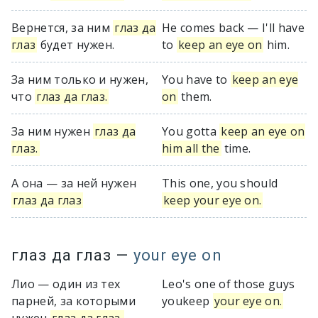
Вернется, за ним
глаз да
He comes back — I'll have
глаз
будет нужен.
to
keep an eye on
him.
За ним только и нужен,
You have to
keep an eye
что
глаз да глаз.
on
them.
За ним нужен
глаз да
You gotta
keep an eye on
глаз.
him all the
time.
А она — за ней нужен
This one, you should
глаз да глаз
keep your eye on.
глаз да глаз
—
your eye on
Лио — один из тех
Leo's one of those guys
парней, за которыми
youkeep
your eye on.