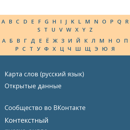
A
B
C
D
E
F
G
H
I
J
K
L
M
N
O
P
Q
R
S
T
U
V
W
X
Y
Z
А
Б
В
Г
Д
Е
Ё
Ж
З
И
Й
К
Л
М
Н
О
П
Р
С
Т
У
Ф
Х
Ц
Ч
Ш
Щ
Э
Ю
Я
Карта слов (русский язык)
Открытые данные
Сообщество во ВКонтакте
Контекстный