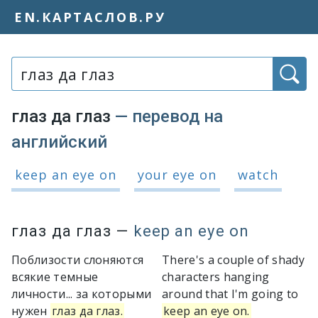
EN.КАРТАСЛОВ.РУ
Слово или фраза:
глаз да глаз
— перевод на
английский
Варианты перевода словосочетания 
keep an eye on
your eye on
watch
глаз да глаз
—
keep an eye on
Поблизости слоняются
There's a couple of shady
всякие темные
characters hanging
личности... за которыми
around that I'm going to
нужен
глаз да глаз.
keep an eye on.