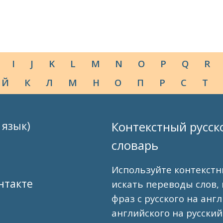
I
J
K
L
M
N
O
P
Q
R
Й
К
Л
М
Н
О
П
Р
С
Т
 язык)
Контекстный русск
словарь
Используйте контекстн
нтакте
искать переводы слов,
фраз с русского на анг
английского на русский