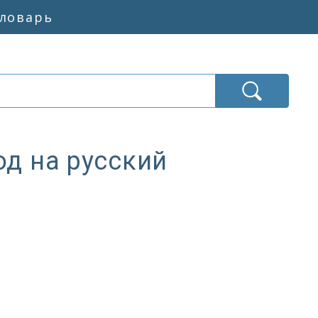
словарь
од на русский