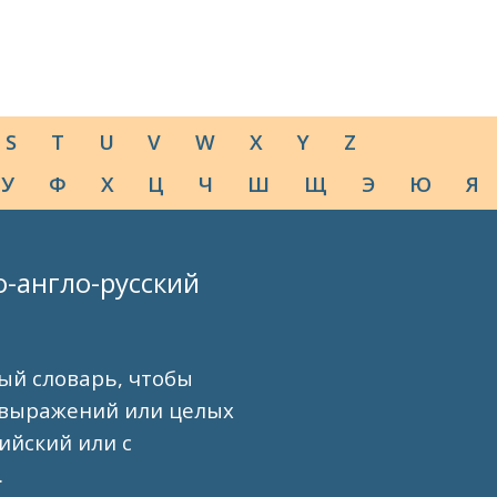
S
T
U
V
W
X
Y
Z
У
Ф
Х
Ц
Ч
Ш
Щ
Э
Ю
Я
о-англо-русский
ый словарь, чтобы
 выражений или целых
лийский или с
.