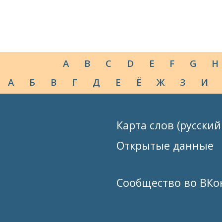
A
B
C
D
E
F
G
H
А
Б
В
Г
Д
Е
Ё
Ж
З
И
Карта слов (русский
Открытые данные
Сообщество во ВКо