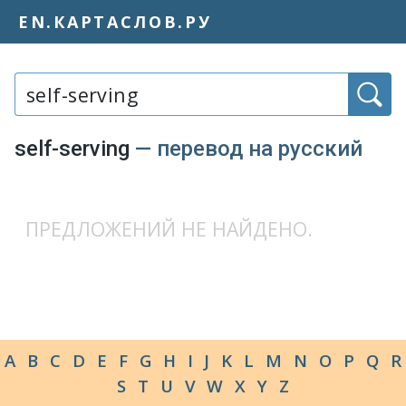
EN.КАРТАСЛОВ.РУ
Слово или фраза:
self-serving
— перевод на русский
ПРЕДЛОЖЕНИЙ НЕ НАЙДЕНО.
A
B
C
D
E
F
G
H
I
J
K
L
M
N
O
P
Q
R
S
T
U
V
W
X
Y
Z