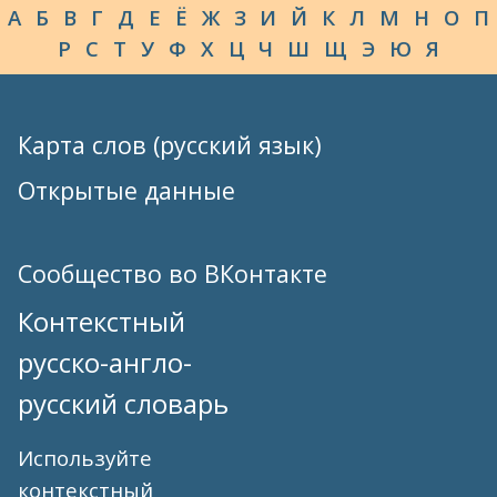
А
Б
В
Г
Д
Е
Ё
Ж
З
И
Й
К
Л
М
Н
О
П
Р
С
Т
У
Ф
Х
Ц
Ч
Ш
Щ
Э
Ю
Я
Карта слов (русский язык)
Открытые данные
Сообщество во ВКонтакте
Контекстный
русско-англо-
русский словарь
Используйте
контекстный