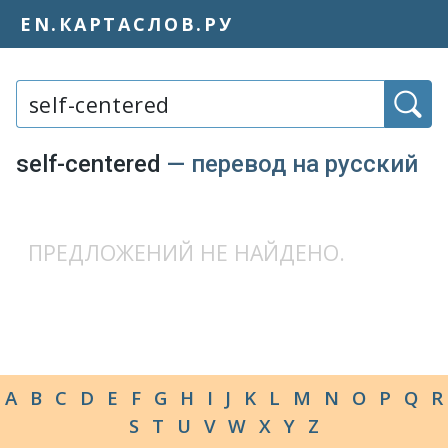
EN.КАРТАСЛОВ.РУ
Слово или фраза:
self-centered
— перевод на русский
ПРЕДЛОЖЕНИЙ НЕ НАЙДЕНО.
A
B
C
D
E
F
G
H
I
J
K
L
M
N
O
P
Q
R
S
T
U
V
W
X
Y
Z