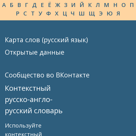
А
Б
В
Г
Д
Е
Ё
Ж
З
И
Й
К
Л
М
Н
О
П
Р
С
Т
У
Ф
Х
Ц
Ч
Ш
Щ
Э
Ю
Я
Карта слов (русский язык)
Открытые данные
Сообщество во ВКонтакте
Контекстный
русско-англо-
русский словарь
Используйте
контекстный