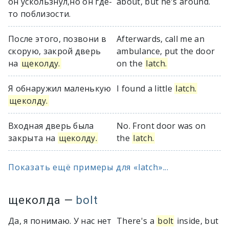
он ускользнул,но он где-
about, but he's around.
то поблизости.
После этого, позвони в
Afterwards, call me an
скорую, закрой дверь
ambulance, put the door
на
щеколду.
on the
latch.
Я обнаружил маленькую
I found a little
latch.
щеколду.
Входная дверь была
No. Front door was on
закрыта на
щеколду.
the
latch.
Показать ещё примеры для «latch»...
щеколда
—
bolt
Да, я понимаю. У нас нет
There's a
bolt
inside, but