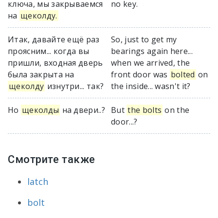
ключа, мы закрываемся
no key.
на
щеколду.
Итак, давайте ещё раз
So, just to get my
проясним... когда вы
bearings again here...
пришли, входная дверь
when we arrived, the
была закрыта на
front door was
bolted
on
щеколду
изнутри... так?
the inside... wasn't it?
Но
щеколды
на двери..?
But
the bolts
on the
door...?
Смотрите также
latch
bolt