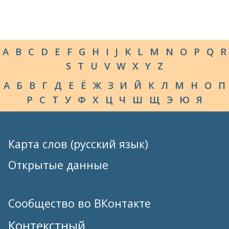
A
B
C
D
E
F
G
H
I
J
K
L
M
N
O
P
Q
R
S
T
U
V
W
X
Y
Z
А
Б
В
Г
Д
Е
Ё
Ж
З
И
Й
К
Л
М
Н
О
П
Р
С
Т
У
Ф
Х
Ц
Ч
Ш
Щ
Э
Ю
Я
Карта слов (русский язык)
Открытые данные
Сообщество во ВКонтакте
Контекстный