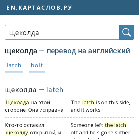
EN.КАРТАСЛОВ.РУ
Слово или фраза:
щеколда
— перевод на английский
Варианты перевода слова «щеколд
latch
bolt
щеколда
—
latch
Щеколда
на этой
The
latch
is on this side,
стороне. Она исправна.
and it works.
Кто-то оставил
Someone left
the latch
щеколду
открытой, и
off and he's gone slither-