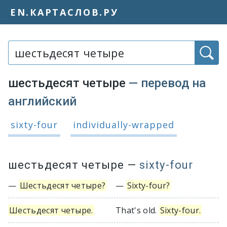
EN.КАРТАСЛОВ.РУ
Слово или фраза:
шестьдесят четыре
— перевод на
английский
Варианты перевода словосочетания
sixty-four
individually-wrapped
шестьдесят четыре
—
sixty-four
—
Шестьдесят четыре?
—
Sixty-four?
Шестьдесят четыре.
That's old.
Sixty-four.