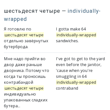
шестьдесят четыре
—
individually-
wrapped
Я готовлю по
I gotta make 64
шестьдесят четыре
individually-wrapped
отдельно завёрнутых
sandwiches.
бутерброда.
Мне надо прийти во
I've got to get to the yard
двор даже раньше
even before the janitor,
дворника. Потому что
'cause when you're
когда ты проносишь
smuggling in 64
контрабандой
individually-wrapped
шестьдесят четыре
contraband
индивидуально
упакованных сладких
бутера...