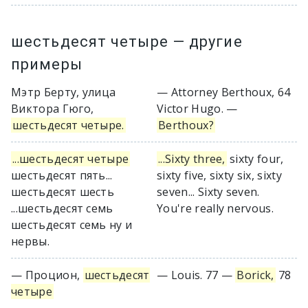
шестьдесят четыре
— другие
примеры
Мэтр Берту, улица
— Attorney Berthoux, 64
Виктора Гюго,
Victor Hugo. —
шестьдесят четыре.
Berthoux?
...шестьдесят четыре
...Sixty three,
sixty four,
шестьдесят пять...
sixty five, sixty six, sixty
шестьдесят шесть
seven... Sixty seven.
...шестьдесят семь
You're really nervous.
шестьдесят семь ну и
нервы.
— Процион,
шестьдесят
— Louis. 77 —
Borick,
78
четыре