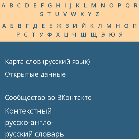
A
B
C
D
E
F
G
H
I
J
K
L
M
N
O
P
Q
R
S
T
U
V
W
X
Y
Z
А
Б
В
Г
Д
Е
Ё
Ж
З
И
Й
К
Л
М
Н
О
П
Р
С
Т
У
Ф
Х
Ц
Ч
Ш
Щ
Э
Ю
Я
Карта слов (русский язык)
Открытые данные
Сообщество во ВКонтакте
Контекстный
русско-англо-
русский словарь