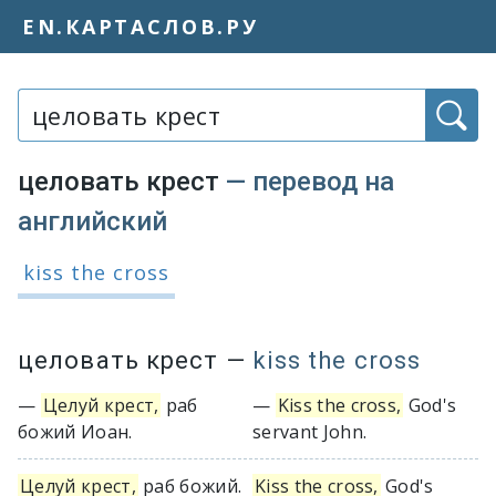
EN.КАРТАСЛОВ.РУ
Слово или фраза:
целовать крест
— перевод на
английский
Варианты перевода словосочетания
kiss the cross
целовать крест
—
kiss the cross
—
Целуй крест,
раб
—
Kiss the cross,
God's
божий Иоан.
servant John.
Целуй крест,
раб божий.
Kiss the cross,
God's