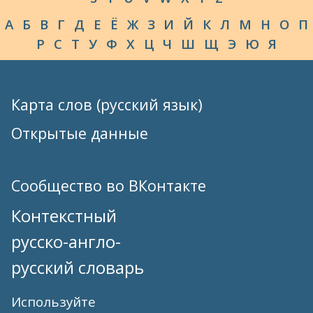
А
Б
В
Г
Д
Е
Ё
Ж
З
И
Й
К
Л
М
Н
О
П
Р
С
Т
У
Ф
Х
Ц
Ч
Ш
Щ
Э
Ю
Я
Карта слов (русский язык)
Открытые данные
Сообщество во ВКонтакте
Контекстный
русско-англо-
русский словарь
Используйте