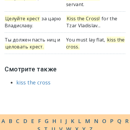
servant.
Целуйте крест
за царю
Kiss the Cross!
for the
Владиславу.
Tzar Vladislav...
Ты должен пасть ниц и
You must lay flat,
kiss the
целовать крест.
cross.
Смотрите также
kiss the cross
A
B
C
D
E
F
G
H
I
J
K
L
M
N
O
P
Q
R
S
T
U
V
W
X
Y
Z