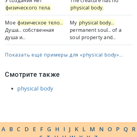
У создания нет
The creature has no
физического тела.
physical body.
Мое
физическое тело...
My
physical body...
Душа... собственная
permanent soul... of a
душа и...
soul property and...
Показать ещё примеры для «physical body»...
Смотрите также
physical body
A
B
C
D
E
F
G
H
I
J
K
L
M
N
O
P
Q
R