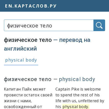
EN.КАРТАСЛОВ.РУ
Слово или фраза:
физическое тело
— перевод на
английский
Варианты перевода словосочетания
physical body
физическое тело
—
physical body
Капитан Пайк может
Captain Pike is welcome
провести остаток своей
to spend the rest of his
жизни с нами,
life with us, unfettered by
освобожденный от
his
physical body.