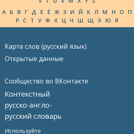
S
T
U
V
W
X
Y
Z
А
Б
В
Г
Д
Е
Ё
Ж
З
И
Й
К
Л
М
Н
О
П
Р
С
Т
У
Ф
Х
Ц
Ч
Ш
Щ
Э
Ю
Я
Карта слов (русский язык)
Открытые данные
Сообщество во ВКонтакте
Контекстный
русско-англо-
русский словарь
Используйте