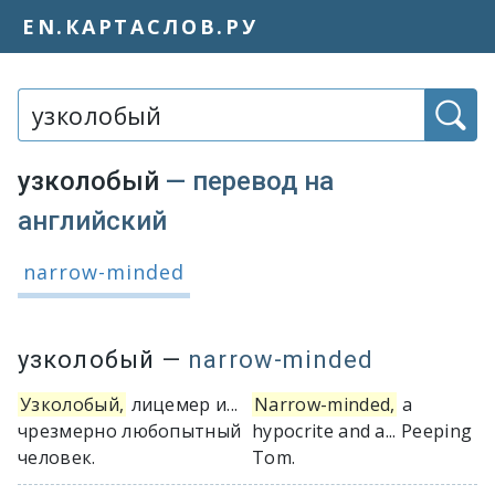
EN.КАРТАСЛОВ.РУ
Слово или фраза:
узколобый
— перевод на
английский
Варианты перевода слова «узколоб
narrow-minded
узколобый
—
narrow-minded
Узколобый,
лицемер и...
Narrow-minded,
a
чрезмерно любопытный
hypocrite and a... Peeping
человек.
Tom.