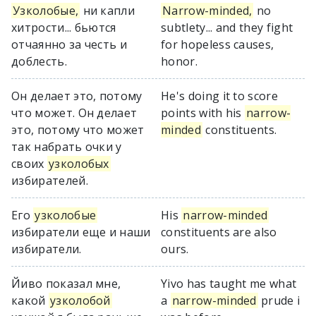
Узколобые,
ни капли
Narrow-minded,
no
хитрости... бьются
subtlety... and they fight
отчаянно за честь и
for hopeless causes,
доблесть.
honor.
Он делает это, потому
He's doing it to score
что может. Он делает
points with his
narrow-
это, потому что может
minded
constituents.
так набрать очки у
своих
узколобых
избирателей.
Его
узколобые
His
narrow-minded
избиратели еще и наши
constituents are also
избиратели.
ours.
Йиво показал мне,
Yivo has taught me what
какой
узколобой
a
narrow-minded
prude i