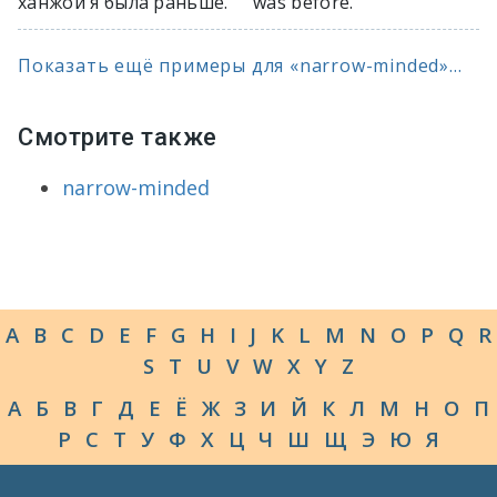
ханжой я была раньше.
was before.
Показать ещё примеры для «narrow-minded»...
Смотрите также
narrow-minded
A
B
C
D
E
F
G
H
I
J
K
L
M
N
O
P
Q
R
S
T
U
V
W
X
Y
Z
А
Б
В
Г
Д
Е
Ё
Ж
З
И
Й
К
Л
М
Н
О
П
Р
С
Т
У
Ф
Х
Ц
Ч
Ш
Щ
Э
Ю
Я