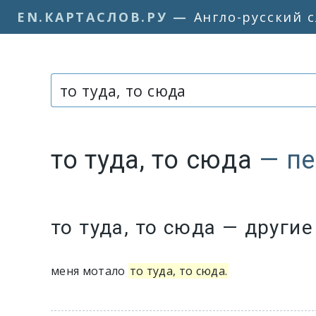
EN.КАРТАСЛОВ.РУ
—
Англо-русский 
Слово или фраза:
то туда, то сюда
— п
Варианты перевода словосочета
то туда, то сюда
— други
меня мотало
то туда, то сюда.