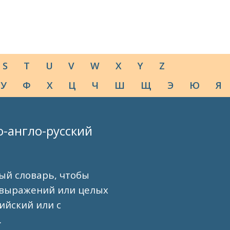
S
T
U
V
W
X
Y
Z
У
Ф
Х
Ц
Ч
Ш
Щ
Э
Ю
Я
о-англо-русский
ый словарь, чтобы
 выражений или целых
лийский или с
.