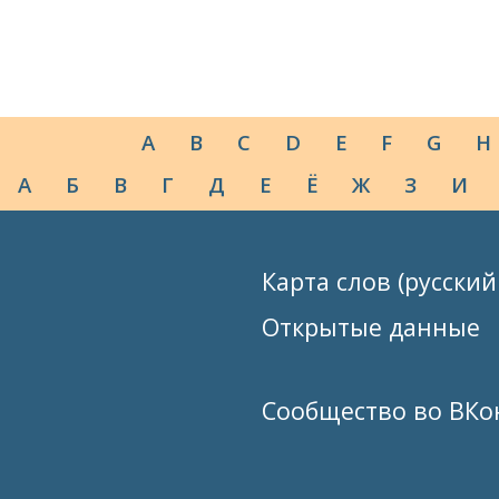
A
B
C
D
E
F
G
H
А
Б
В
Г
Д
Е
Ё
Ж
З
И
Карта слов (русский
Открытые данные
Сообщество во ВКо