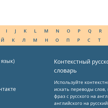
I
J
K
L
M
N
O
P
Q
R
Й
К
Л
М
Н
О
П
Р
С
Т
 язык)
Контекстный русск
словарь
Используйте контекстн
нтакте
искать переводы слов,
фраз с русского на анг
английского на русский