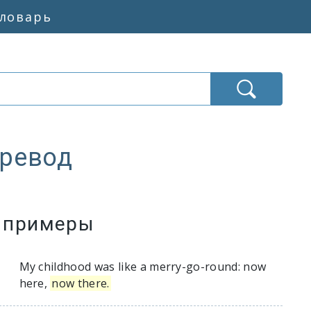
словарь
еревод
ния «то туда, то сюда»
е примеры
My childhood was like a merry-go-round: now
here,
now there.