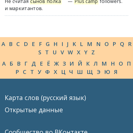
Не считая
сынов полка
—
Plus camp
followers.
и маркитантов.
A
B
C
D
E
F
G
H
I
J
K
L
M
N
O
P
Q
R
S
T
U
V
W
X
Y
Z
А
Б
В
Г
Д
Е
Ё
Ж
З
И
Й
К
Л
М
Н
О
П
Р
С
Т
У
Ф
Х
Ц
Ч
Ш
Щ
Э
Ю
Я
Карта слов (русский язык)
Открытые данные
Сообщество во ВКонтакте