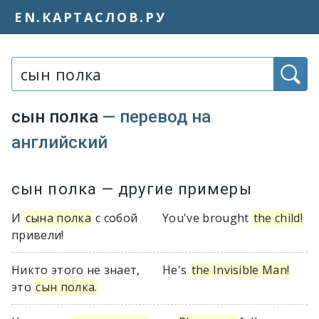
EN.КАРТАСЛОВ.РУ
Слово или фраза:
сын полка
— перевод на
английский
Варианты перевода словосочетания
сын полка
— другие примеры
И
сына полка
с собой
You've brought
the child!
привели!
Никто этого не знает,
He's
the Invisible Man!
это
сын полка.