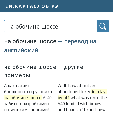
EN.КАРТАСЛОВ.РУ
Слово или фраза:
на обочине шоссе
— перевод на
английский
Варианты перевода словосочетания
на обочине шоссе
— другие
примеры
А как насчет
Well, how about an
брошенного грузовика
abandoned lorry
in a lay-
на обочине шоссе
А-40,
by off
what was once the
забитого коробками с
A40 loaded with boxes
новеньким сапогами?
and boxes of brand-new