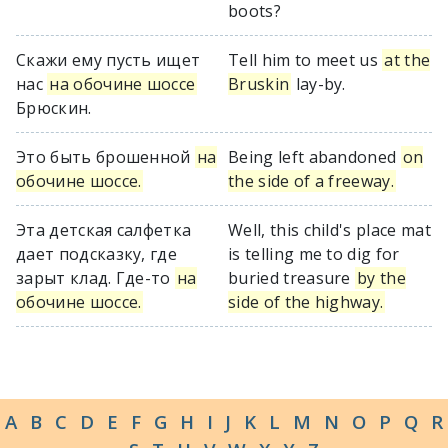
boots?
Скажи ему пусть ищет
Tell him to meet us
at the
нас
на обочине шоссе
Bruskin
lay-by.
Брюскин.
Это быть брошенной
на
Being left abandoned
on
обочине шоссе.
the side of a freeway.
Эта детская салфетка
Well, this child's place mat
дает подсказку, где
is telling me to dig for
зарыт клад. Где-то
на
buried treasure
by the
обочине шоссе.
side of the highway.
A
B
C
D
E
F
G
H
I
J
K
L
M
N
O
P
Q
R