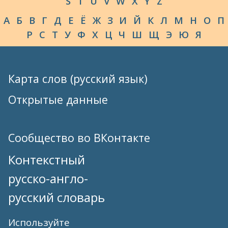
S
T
U
V
W
X
Y
Z
А
Б
В
Г
Д
Е
Ё
Ж
З
И
Й
К
Л
М
Н
О
П
Р
С
Т
У
Ф
Х
Ц
Ч
Ш
Щ
Э
Ю
Я
Карта слов (русский язык)
Открытые данные
Сообщество во ВКонтакте
Контекстный
русско-англо-
русский словарь
Используйте