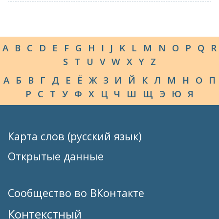
A
B
C
D
E
F
G
H
I
J
K
L
M
N
O
P
Q
R
S
T
U
V
W
X
Y
Z
А
Б
В
Г
Д
Е
Ё
Ж
З
И
Й
К
Л
М
Н
О
П
Р
С
Т
У
Ф
Х
Ц
Ч
Ш
Щ
Э
Ю
Я
Карта слов (русский язык)
Открытые данные
Сообщество во ВКонтакте
Контекстный