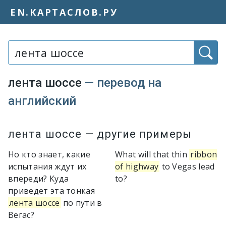
EN.КАРТАСЛОВ.РУ
Слово или фраза:
лента шоссе
— перевод на
английский
Варианты перевода словосочетания
лента шоссе
— другие примеры
Но кто знает, какие
What will that thin
ribbon
испытания ждут их
of highway
to Vegas lead
впереди? Куда
to?
приведет эта тонкая
лента шоссе
по пути в
Вегас?