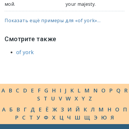
мой.
your majesty.
Показать ещё примеры для «of york»...
Смотрите также
of york
A
B
C
D
E
F
G
H
I
J
K
L
M
N
O
P
Q
R
S
T
U
V
W
X
Y
Z
А
Б
В
Г
Д
Е
Ё
Ж
З
И
Й
К
Л
М
Н
О
П
Р
С
Т
У
Ф
Х
Ц
Ч
Ш
Щ
Э
Ю
Я