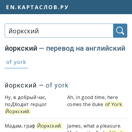
EN.КАРТАСЛОВ.РУ
Слово или фраза:
йоркский
— перевод на английский
Варианты перевода слова «йоркски
of york
йоркский
—
of york
Ну, в добрый час,
Ah, in good time, here
поДХодит герцог
comes the duke
of York.
Йоркский.
Мадам, граф
Йоркский.
James, what a pleasure.