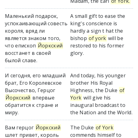
Madam, the Earl
of York.
Маленький подарок,
A small gift to ease the
успокаивающий совесть
king's conscience is
короля, вряд ли
hardly a sign t hat the
является знаком того,
bishop
of york
will be
что епископ
Йоркский
restored to his former
восстанет в своей
glory.
былой славе.
И сегодня, его младший
And today, his younger
брат, Его Королевское
brother His Royal
Высочество, Герцог
Highness, the Duke
of
Йоркский
впервые
York
will give his
обратится к стране и
inaugural broadcast to
миру.
the Nation and the World.
Вам герцог
Йоркский
The Duke
of York
шлет привет, король
commends himself to