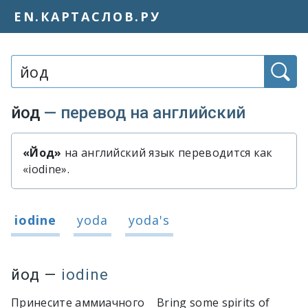
EN.КАРТАСЛОВ.РУ
Слово или фраза:
йод
— перевод на английский
«Йод»
на английский язык переводится как
Быстрый перевод слова «йод»
«iodine».
Варианты перевода слова «йод»
iodine
yoda
yoda's
йод
—
iodine
Принесите аммиачного
Bring some spirits of