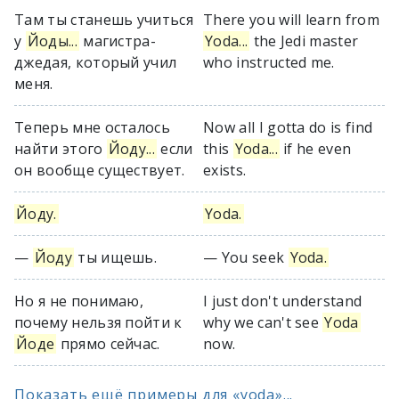
Там ты станешь учиться
There you will learn from
у
Йоды...
магистра-
Yoda...
the Jedi master
джедая, который учил
who instructed me.
меня.
Теперь мне осталось
Now all I gotta do is find
найти этого
Йоду...
если
this
Yoda...
if he even
он вообще существует.
exists.
Йоду.
Yoda.
—
Йоду
ты ищешь.
— You seek
Yoda.
Но я не понимаю,
I just don't understand
почему нельзя пойти к
why we can't see
Yoda
Йоде
прямо сейчас.
now.
Показать ещё примеры для «yoda»...