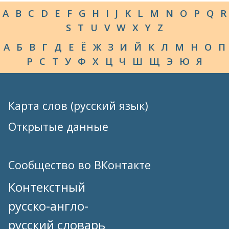
A
B
C
D
E
F
G
H
I
J
K
L
M
N
O
P
Q
R
S
T
U
V
W
X
Y
Z
А
Б
В
Г
Д
Е
Ё
Ж
З
И
Й
К
Л
М
Н
О
П
Р
С
Т
У
Ф
Х
Ц
Ч
Ш
Щ
Э
Ю
Я
Карта слов (русский язык)
Открытые данные
Сообщество во ВКонтакте
Контекстный
русско-англо-
русский словарь