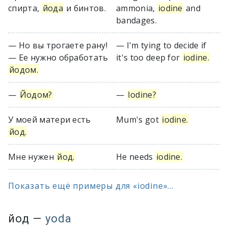
спирта,
йода
и бинтов.
ammonia,
iodine
and
bandages.
— Но вы трогаете рану!
— I'm tying to decide if
— Ее нужно обработать
it's too deep for
iodine.
йодом.
—
Йодом?
—
Iodine?
У моей матери есть
Mum's got
iodine.
йод.
Мне нужен
йод.
He needs
iodine.
Показать ещё примеры для «iodine»...
йод
—
yoda