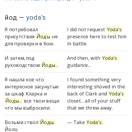
йод
—
yoda's
Я потребовал
I did not request
Yoda's
присутствия
Йоды
не
presence here to test him
для проверки в бою.
in battle.
И затем,под
And then, with
Yoda's
руководством
Йоды...
guidance...
Я нашла кое что
I found something very
интересное засунутые
interesting shoved in the
за шкаф Кларка и
back of Clark and
Yoda's
Йоды...
все твои вещи
closet... all of your stuff
что мы выбросили.
that we threw away.
Возьми ствол
Йоды.
— Take
Yoda's.
Йоло.