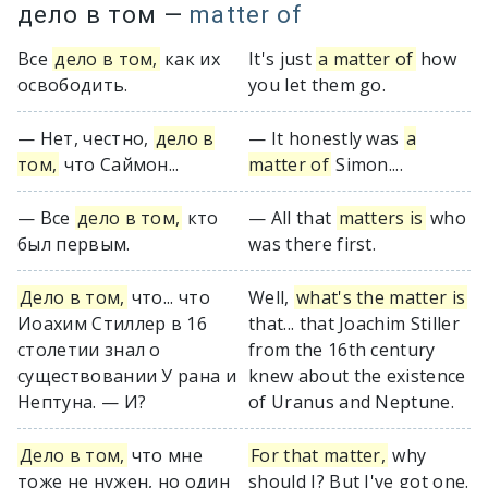
дело в том
—
matter of
Все
дело в том,
как их
It's just
a matter of
how
освободить.
you let them go.
— Нет, честно,
дело в
— It honestly was
a
том,
что Саймон...
matter of
Simon....
— Все
дело в том,
кто
— All that
matters is
who
был первым.
was there first.
Дело в том,
что... что
Well,
what's the matter is
Иоахим Стиллер в 16
that... that Joachim Stiller
столетии знал о
from the 16th century
существовании У рана и
knew about the existence
Нептуна. — И?
of Uranus and Neptune.
Дело в том,
что мне
For that matter,
why
тоже не нужен, но один
should I? But I've got one.