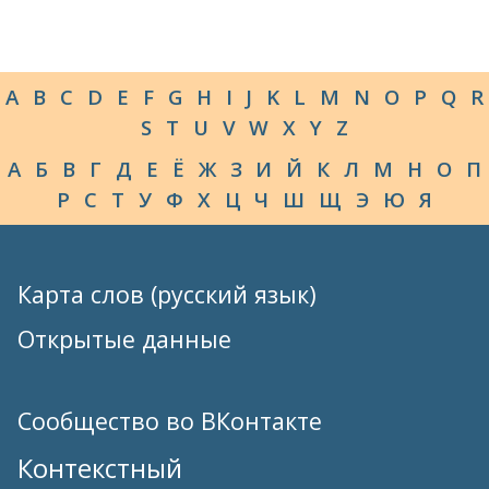
A
B
C
D
E
F
G
H
I
J
K
L
M
N
O
P
Q
R
S
T
U
V
W
X
Y
Z
А
Б
В
Г
Д
Е
Ё
Ж
З
И
Й
К
Л
М
Н
О
П
Р
С
Т
У
Ф
Х
Ц
Ч
Ш
Щ
Э
Ю
Я
Карта слов (русский язык)
Открытые данные
Сообщество во ВКонтакте
Контекстный