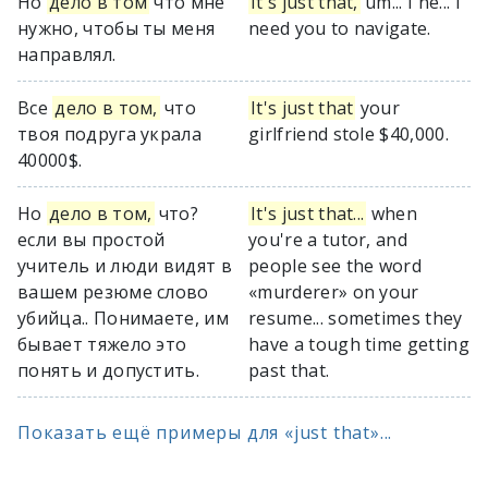
Но
дело в том
что мне
It's just that,
um... I ne... I
нужно, чтобы ты меня
need you to navigate.
направлял.
Все
дело в том,
что
It's just that
your
твоя подруга украла
girlfriend stole $40,000.
40000$.
Но
дело в том,
что?
It's just that...
when
если вы простой
you're a tutor, and
учитель и люди видят в
people see the word
вашем резюме слово
«murderer» on your
убийца.. Понимаете, им
resume... sometimes they
бывает тяжело это
have a tough time getting
понять и допустить.
past that.
Показать ещё примеры для «just that»...