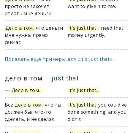
просто не захочет
want to give it to me.
отдать мне деньги.
Дело в том,
что деньги
It's just that
I need that
мне нужны прямо
money urgently.
сейчас.
Показать ещё примеры для «it's just that»...
дело в том
—
just that
—
Дело в том...
It's just that...
Всё
дело в том,
что ты
It's just that
you could've
должен был что-то
done something, and you
сделать, и не сделал.
didn't.