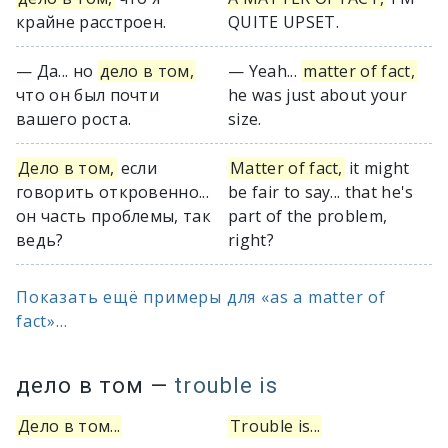
крайне расстроен.
QUITE UPSET.
— Да... но
дело в том,
— Yeah...
matter of fact,
что он был почти
he was just about your
вашего роста.
size.
Дело в том,
если
Matter of fact,
it might
говорить откровенно...
be fair to say... that he's
он часть проблемы, так
part of the problem,
ведь?
right?
Показать ещё примеры для «as a matter of
fact»...
дело в том
—
trouble is
Дело в том...
Trouble is...