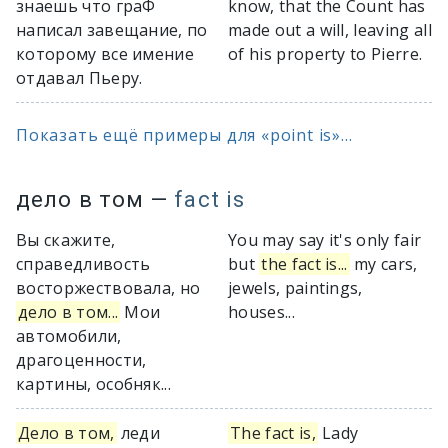
знаешь что граФ
know, that the Count has
написал завещание, по
made out a will, leaving all
которому все имение
of his property to Pierre.
отдавал Пьеру.
Показать ещё примеры для «point is»...
дело в том
—
fact is
Вы скажите,
You may say it's only fair
справедливость
but
the fact is...
my cars,
восторжествовала, но
jewels, paintings,
дело в том...
Мои
houses...
автомобили,
драгоценности,
картины, особняк...
Дело в том,
леди
The fact is,
Lady