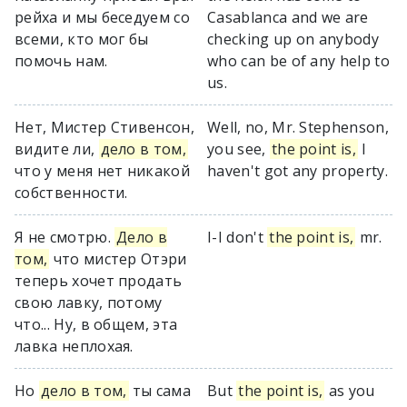
рейха и мы беседуем со
Casablanca and we are
всеми, кто мог бы
checking up on anybody
помочь нам.
who can be of any help to
us.
Нет, Мистер Стивенсон,
Well, no, Mr. Stephenson,
видите ли,
дело в том,
you see,
the point is,
I
что у меня нет никакой
haven't got any property.
собственности.
Я не смотрю.
Дело в
I-I don't
the point is,
mr.
том,
что мистер Отэри
теперь хочет продать
свою лавку, потому
что... Ну, в общем, эта
лавка неплохая.
Но
дело в том,
ты сама
But
the point is,
as you