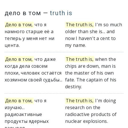
дело в том
—
truth is
Дело в том,
что я
The truth is,
I'm so much
намного старше её а
older than she is... and
теперь у меня нет ни
now I haven't a cent to
цента.
my name.
Дело в том,
что даже
The truth is,
when the
когда дела совсем
chips are down, man is
плохи, человек остаётся
the master of his own
хозяином своей судьбы...
fate. The captain of his
destiny.
Дело в том,
что я
The truth is,
I'm doing
изучаю...
research on the
радиоактивные
radioactive products of
продукты ядерных
nuclear explosions.