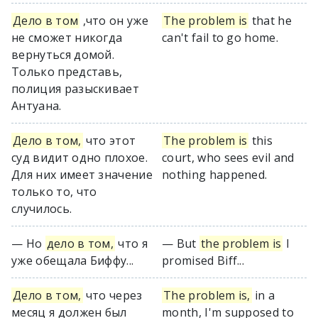
Дело в том
,что он уже
The problem is
that he
не сможет никогда
can't fail to go home.
вернуться домой.
Только представь,
полиция разыскивает
Антуана.
Дело в том,
что этот
The problem is
this
суд видит одно плохое.
court, who sees evil and
Для них имеет значение
nothing happened.
только то, что
случилось.
— Но
дело в том,
что я
— But
the problem is
I
уже обещала Биффу...
promised Biff...
Дело в том,
что через
The problem is,
in a
месяц я должен был
month, I'm supposed to