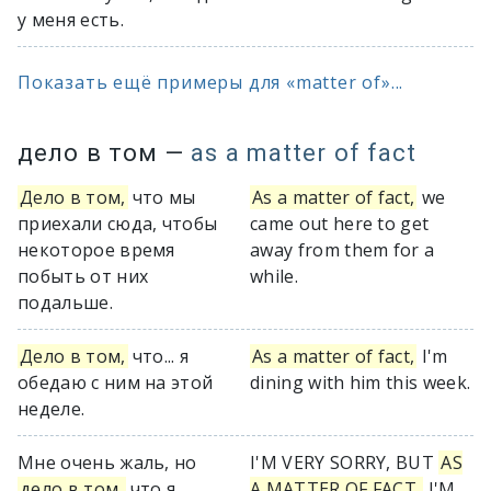
у меня есть.
Показать ещё примеры для «matter of»...
дело в том
—
as a matter of fact
Дело в том,
что мы
As a matter of fact,
we
приехали сюда, чтобы
came out here to get
некоторое время
away from them for a
побыть от них
while.
подальше.
Дело в том,
что... я
As a matter of fact,
I'm
обедаю с ним на этой
dining with him this week.
неделе.
Мне очень жаль, но
I'M VERY SORRY, BUT
AS
дело в том,
что я
A MATTER OF FACT,
I'M