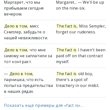
Маргарет, что мы
Margaret... — We'll be up
прибываем сегодня
on the nine-six.
вечером.
Дело в том,
мисс
The fact is,
Miss Sempler,
Сэмплер, забудьте о
forget our rudeness.
нашей невежливости.
Дело в том,
что мне
The fact is
I haven't been
самому не заплатили за
paid off on that contract
тот контракт.
myself.
—
Дело в том,
The fact is
old boy,
парнишка, что есть
there's a spot of
попытка предательства
treachery in our midst.
в наших рядах.
Показать ещё примеры для «fact is»...