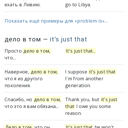
ехать в Ливию.
go to Libya.
Показать ещё примеры для «problem is»...
дело в том
—
it's just that
Просто
дело в том,
It's just that...
что...
Наверное,
дело в том,
I suppose
it's just that
что я из другого
I'm from another
поколения.
generation.
Спасибо, но
дело в том,
Thank you, but
it's just
что это я вам обязана...
that
I owe you some
reason.
Дело в том,
что он
It's just that
he won't