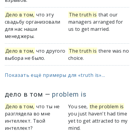
взрывов.
Дело в том,
что эту
The truth is
that our
свадьбу организовали
managers arranged for
для нас наши
us to get married.
менеджеры.
Дело в том,
что другого
The truth is
there was no
выбора не было.
choice.
Показать ещё примеры для «truth is»...
дело в том
—
problem is
Дело в том,
что ты не
You see,
the problem is
разглядела во мне
you just haven't had time
интеллект. Твой
yet to get attracted to my
интеллект?
mind.