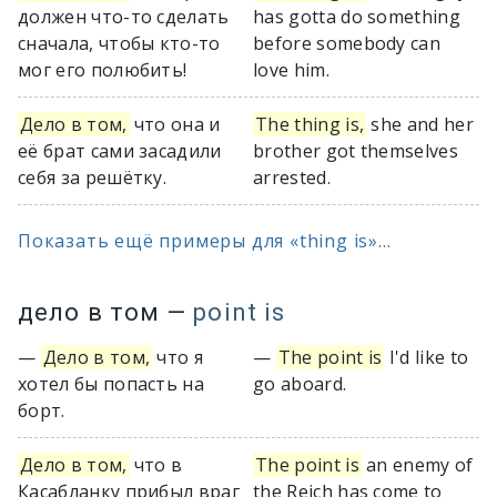
должен что-то сделать
has gotta do something
сначала, чтобы кто-то
before somebody can
мог его полюбить!
love him.
Дело в том,
что она и
The thing is,
she and her
её брат сами засадили
brother got themselves
себя за решётку.
arrested.
Показать ещё примеры для «thing is»...
дело в том
—
point is
—
Дело в том,
что я
—
The point is
I'd like to
хотел бы попасть на
go aboard.
борт.
Дело в том,
что в
The point is
an enemy of
Касабланку прибыл враг
the Reich has come to