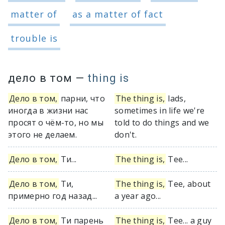
matter of
as a matter of fact
trouble is
дело в том
—
thing is
Дело в том,
парни, что
The thing is,
lads,
иногда в жизни нас
sometimes in life we're
просят о чём-то, но мы
told to do things and we
этого не делаем.
don't.
Дело в том,
Ти...
The thing is,
Tee...
Дело в том,
Ти,
The thing is,
Tee, about
примерно год назад...
a year ago...
Дело в том,
Ти парень
The thing is,
Tee... a guy