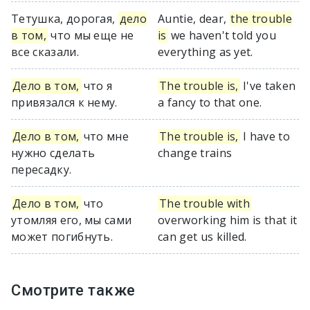
Тетушка, дорогая,
дело
Auntie, dear,
the trouble
в том,
что мы еще не
is
we haven't told you
все сказали.
everything as yet.
Дело в том,
что я
The trouble is,
I've taken
привязался к нему.
a fancy to that one.
Дело в том,
что мне
The trouble is,
I have to
нужно сделать
change trains
пересадку.
Дело в том,
что
The trouble with
утомляя его, мы сами
overworking him is that it
может погибнуть.
can get us killed.
Смотрите также