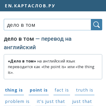
EN.КАРТАСЛОВ.РУ
Слово или фраза:
дело в том
— перевод на
английский
«Дело в том»
на английский язык
Быстрый перевод словосочетания 
переводится как «the point is» или «the thing
is».
Варианты перевода словосочетания
thing is
point is
fact is
truth is
problem is
it's just that
just that