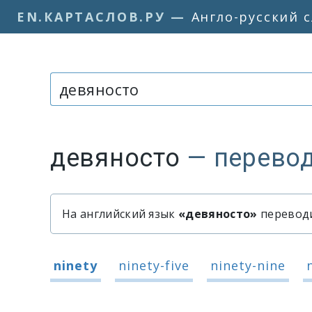
EN.КАРТАСЛОВ.РУ
—
Англо-русский 
Слово или фраза:
девяносто
— перевод
На английский язык
«девяносто»
переводит
Быстрый перевод слова «дев
Варианты перевода слова «дев
ninety
ninety-five
ninety-nine