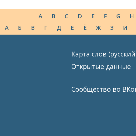
A
B
C
D
E
F
G
H
А
Б
В
Г
Д
Е
Ё
Ж
З
И
Карта слов (русский
Открытые данные
Сообщество во ВКо