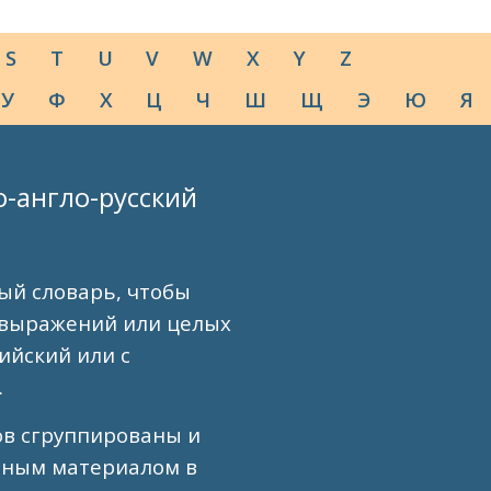
S
T
U
V
W
X
Y
Z
У
Ф
Х
Ц
Ч
Ш
Щ
Э
Ю
Я
о-англо-русский
ый словарь, чтобы
 выражений или целых
лийский или с
.
ов сгруппированы и
вным материалом в