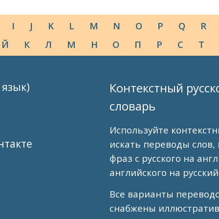
I
J
K
L
M
N
O
P
Q
R
Й
К
Л
М
Н
О
П
Р
С
Т
 язык)
Контекстный русск
словарь
Используйте контекстн
нтакте
искать переводы слов,
фраз с русского на анг
английского на русский
Все варианты перевод
снабжены иллюстрати