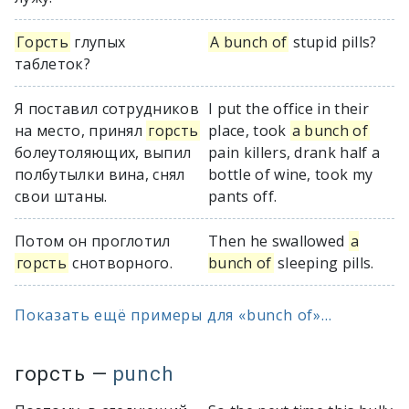
Горсть
глупых
A bunch of
stupid pills?
таблеток?
Я поставил сотрудников
I put the office in their
на место, принял
горсть
place, took
a bunch of
болеутоляющих, выпил
pain killers, drank half a
полбутылки вина, снял
bottle of wine, took my
свои штаны.
pants off.
Потом он проглотил
Then he swallowed
a
горсть
снотворного.
bunch of
sleeping pills.
Показать ещё примеры для «bunch of»...
горсть
—
punch