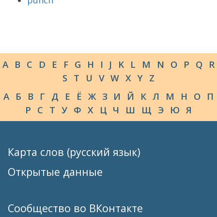
punch
A
B
C
D
E
F
G
H
I
J
K
L
M
N
O
P
Q
R
S
T
U
V
W
X
Y
Z
А
Б
В
Г
Д
Е
Ё
Ж
З
И
Й
К
Л
М
Н
О
П
Р
С
Т
У
Ф
Х
Ц
Ч
Ш
Щ
Э
Ю
Я
Карта слов (русский язык)
Открытые данные
Сообщество во ВКонтакте