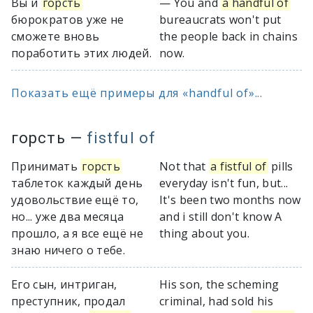
Вы и
горсть
— You and
a handful of
бюрократов уже не
bureaucrats won't put
сможете вновь
the people back in chains
поработить этих людей.
now.
Показать ещё примеры для «handful of»...
горсть
—
fistful of
Принимать
горсть
Not that
a fistful of
pills
таблеток каждый день
everyday isn't fun, but...
удовольствие ещё то,
It's been two months now
но... уже два месяца
and i still don't know A
прошло, а я все ещё не
thing about you.
знаю ничего о тебе.
Его сын, интриган,
His son, the scheming
преступник, продал
criminal, had sold his