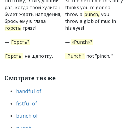
Поэтому, в следующий
So the next time this bully
раз, когда твой хулиган
thinks you're gonna
будет ждать нападения,
throw a
punch,
you
брось ему в глаза
throw a glob of mud in
горсть
грязи!
his eyes!
—
Горсть?
—
«Punch»?
Горсть,
не щепотку.
"Punch,"
not "pinch. "
Смотрите также
handful of
fistful of
bunch of