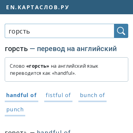
EN.КАРТАСЛОВ.РУ
Слово или фраза:
горсть
— перевод на английский
Слово
«горсть»
на английский язык
Быстрый перевод слова «горсть»
переводится как «handful».
Варианты перевода слова «горсть»
handful of
fistful of
bunch of
punch
горсть
—
handful of