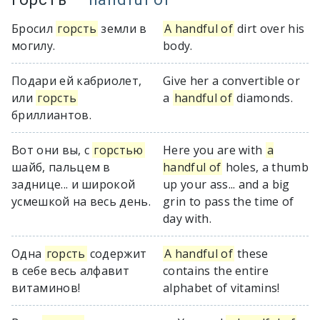
Бросил
горсть
земли в
A handful of
dirt over his
могилу.
body.
Подари ей кабриолет,
Give her a convertible or
или
горсть
a
handful of
diamonds.
бриллиантов.
Вот они вы, с
горстью
Here you are with
a
шайб, пальцем в
handful of
holes, a thumb
заднице... и широкой
up your ass... and a big
усмешкой на весь день.
grin to pass the time of
day with.
Одна
горсть
содержит
A handful of
these
в себе весь алфавит
contains the entire
витаминов!
alphabet of vitamins!