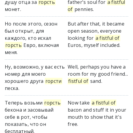
душу отца за
горсть
father's soul for
a fistful
монет.
of
pennies.
Но после этого, сезон
But after that, it became
был открыт, для
open season, everyone
каждого, кто искал
looking for
a fistful of
горсть
Евро, включая
Euros, myself included.
меня.
Ну, возможно, у вас есть
Well, perhaps you have a
номер для моего
room for my good friend...
хорошего друга
горсти
fistful of
sand.
песка.
Теперь возьми
горсть
Now take
a fistful of
бекона и засовывай
bacon and stuff it in your
себе в рот, чтобы
mouth to show that it's
показать, что он
free.
бесплатный.