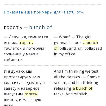
Показать ещё примеры для «fistful of»...
горсть
—
bunch of
— Девушка, гимнастка...
— What? — The girl
выпила
горсть
gymnast... took
a bunch
таблеток и потеряла
of
pills, and, uh, collapsed
сознание у меня в
in my office.
кабинете.
И я думаю, мы
And I'm thinking we test
протестируем всю
all the classics -— Smoke
классику — дымовую
screen, and I'm thinking
завесу и наверное,
releasing
a bunch of
выпустим
горсть
tacks, And oil slick.
шипов, и масляную
лужу.